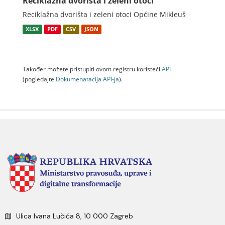
Reciklažna dvorišta i zeleni otoci
Reciklažna dvorišta i zeleni otoci Općine Mikleuš
XLSX
PDF
CSV
JSON
Također možete pristupiti ovom registru koristeći
API
(pogledajte
Dokumenаtаcijа API-jа
).