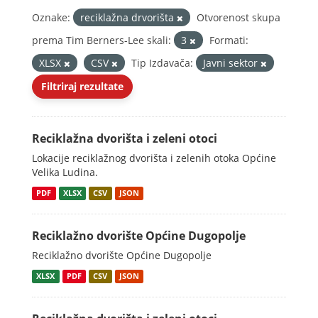
Oznake:
reciklažna drvorišta
Otvorenost skupa
prema Tim Berners-Lee skali:
3
Formati:
XLSX
CSV
Tip Izdavača:
Javni sektor
Filtriraj rezultate
Reciklažna dvorišta i zeleni otoci
Lokacije reciklažnog dvorišta i zelenih otoka Općine
Velika Ludina.
PDF
XLSX
CSV
JSON
Reciklažno dvorište Općine Dugopolje
Reciklažno dvorište Općine Dugopolje
XLSX
PDF
CSV
JSON