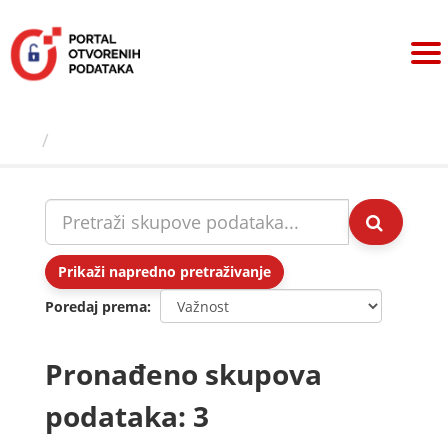
Preskoči
na
sadržaj
Skupovi podаtаkа
Prikaži napredno pretraživanje
Poredaj prema
Pronađeno skupova
podataka: 3