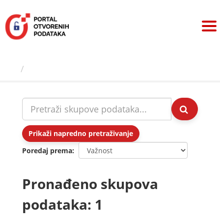
Preskoči
na
sadržaj
Skupovi podаtаkа
Prikaži napredno pretraživanje
Poredaj prema
Pronađeno skupova
podataka: 1