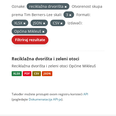
Oznake:
reciklažna drvorišta
Otvorenost skupa
prema Tim Berners-Lee skali:
3
Formati:
XLSX
JSON
CSV
Izdavači:
Općina Mikleuš
Filtriraj rezultate
Reciklažna dvorišta i zeleni otoci
Reciklažna dvorišta i zeleni otoci Općine Mikleuš
XLSX
PDF
CSV
JSON
Također možete pristupiti ovom registru koristeći
API
(pogledajte
Dokumenаtаcijа API-jа
).