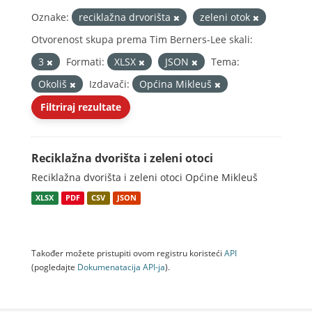
Oznake:
reciklažna drvorišta
zeleni otok
Otvorenost skupa prema Tim Berners-Lee skali:
3
Formati:
XLSX
JSON
Tema:
Okoliš
Izdavači:
Općina Mikleuš
Filtriraj rezultate
Reciklažna dvorišta i zeleni otoci
Reciklažna dvorišta i zeleni otoci Općine Mikleuš
XLSX
PDF
CSV
JSON
Također možete pristupiti ovom registru koristeći
API
(pogledajte
Dokumenаtаcijа API-jа
).