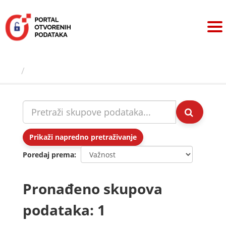
Preskoči
na
sadržaj
Skupovi podаtаkа
Prikaži napredno pretraživanje
Poredaj prema
Pronađeno skupova
podataka: 1