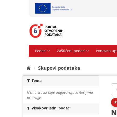
Preskoči
na
sadržaj
Skupovi podаtаkа
Tema
Nema stavki koje odgovaraju kriterijima
pretrage
P
Visokovrijedni podaci
N