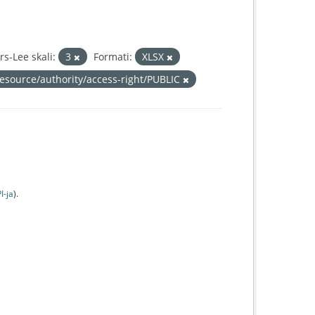
s-Lee skali:
3
Formati:
XLSX
resource/authority/access-right/PUBLIC
I-jа
).