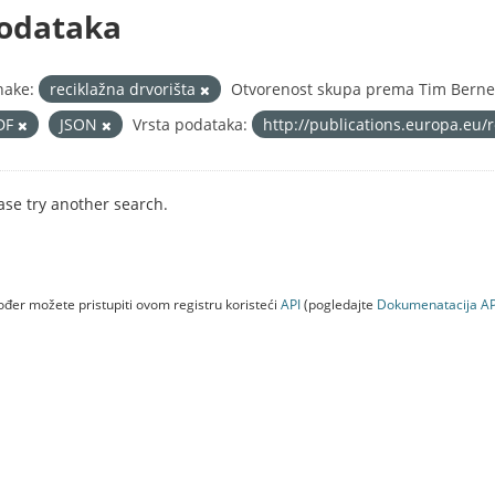
odataka
nake:
reciklažna drvorišta
Otvorenost skupa prema Tim Berner
DF
JSON
Vrsta podataka:
http://publications.europa.eu/
ase try another search.
đer možete pristupiti ovom registru koristeći
API
(pogledajte
Dokumenаtаcijа AP