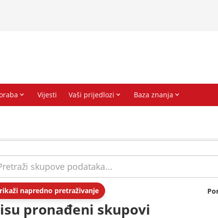
rikaži napredno pretraživanje
Po
isu pronađeni skupovi