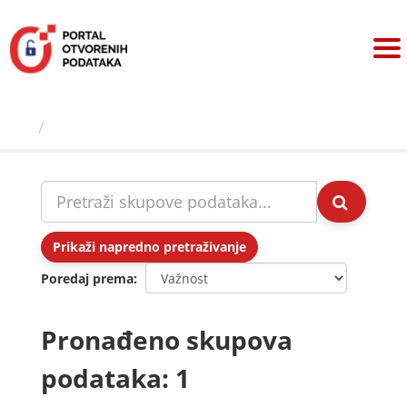
Preskoči
na
sadržaj
Skupovi podаtаkа
Prikaži napredno pretraživanje
Poredaj prema
Pronađeno skupova
podataka: 1