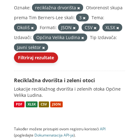
Oznake:
reciklažna drvorišta
Otvorenost skupa
prema Tim Berners-Lee skali:
3
Tema:
Okoliš
Formati:
JSON
CSV
XLSX
Izdavači:
Općina Velika Ludina
Tip Izdavača:
Javni sektor
Filtriraj rezultate
Reciklažna dvorišta i zeleni otoci
Lokacije reciklažnog dvorišta i zelenih otoka Općine
Velika Ludina.
PDF
XLSX
CSV
JSON
Također možete pristupiti ovom registru koristeći
API
(pogledajte
Dokumenаtаcijа API-jа
).