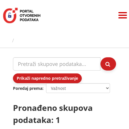
Preskoči
na
sadržaj
Skupovi podаtаkа
Prikaži napredno pretraživanje
Poredaj prema
Pronađeno skupova
podataka: 1