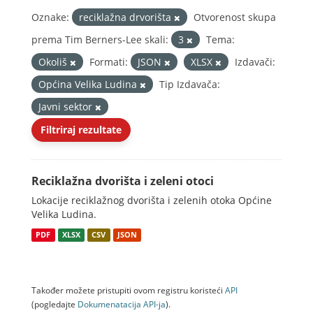
Oznake:
reciklažna drvorišta
Otvorenost skupa
prema Tim Berners-Lee skali:
3
Tema:
Okoliš
Formati:
JSON
XLSX
Izdavači:
Općina Velika Ludina
Tip Izdavača:
Javni sektor
Filtriraj rezultate
Reciklažna dvorišta i zeleni otoci
Lokacije reciklažnog dvorišta i zelenih otoka Općine
Velika Ludina.
PDF
XLSX
CSV
JSON
Također možete pristupiti ovom registru koristeći
API
(pogledajte
Dokumenаtаcijа API-jа
).