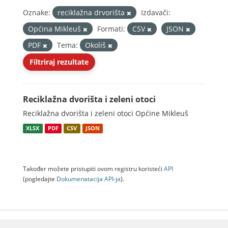
Oznake:
reciklažna drvorišta
Izdavači:
Općina Mikleuš
Formati:
CSV
JSON
PDF
Tema:
Okoliš
Filtriraj rezultate
Reciklažna dvorišta i zeleni otoci
Reciklažna dvorišta i zeleni otoci Općine Mikleuš
XLSX
PDF
CSV
JSON
Također možete pristupiti ovom registru koristeći
API
(pogledajte
Dokumenаtаcijа API-jа
).