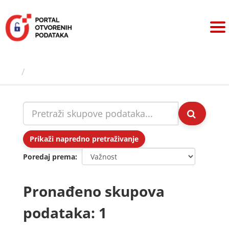
Preskoči
na
sadržaj
Skupovi podаtаkа
Prikaži napredno pretraživanje
Poredaj prema
Pronađeno skupova
podataka: 1