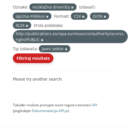
Oznake:
reciklažna drvorišta
Izdavači:
opcina-mikleus
Formati:
CSV
JSON
XLSX
Vrsta podataka:
http://publications.europa.eu/resource/authority/access-
right/PUBLIC
Tip Izdavača:
Javni sektor
Filtriraj rezultate
Please try another search.
Također možete pristupiti ovom registru koristeći
API
(pogledajte
Dokumenаtаcijа API-jа
).