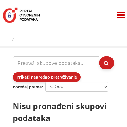
Preskoči
na
sadržaj
Skupovi podаtаkа
Prikaži napredno pretraživanje
Poredaj prema
Nisu pronađeni skupovi
podataka