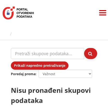
Preskoči
na
sadržaj
Skupovi podаtаkа
Prikaži napredno pretraživanje
Poredaj prema
Nisu pronađeni skupovi
podataka