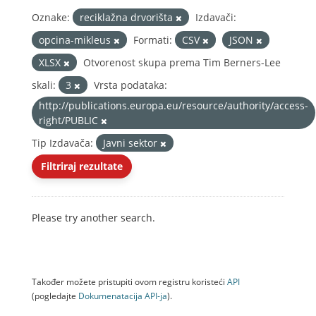
Oznake:
reciklažna drvorišta
Izdavači:
opcina-mikleus
Formati:
CSV
JSON
XLSX
Otvorenost skupa prema Tim Berners-Lee
skali:
3
Vrsta podataka:
http://publications.europa.eu/resource/authority/access-
right/PUBLIC
Tip Izdavača:
Javni sektor
Filtriraj rezultate
Please try another search.
Također možete pristupiti ovom registru koristeći
API
(pogledajte
Dokumenаtаcijа API-jа
).