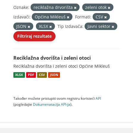
Oznake:
reciklažna drvorišta
zeleni otok
Izdavači:
Općina Mikleuš
Formati:
CSV
JSON
XLSX
Tip Izdavača:
Javni sektor
Filtriraj rezultate
Reciklažna dvorišta i zeleni otoci
Reciklažna dvorišta i zeleni otoci Općine Mikleuš
XLSX
PDF
CSV
JSON
Također možete pristupiti ovom registru koristeći
API
(pogledajte
Dokumenаtаcijа API-jа
).