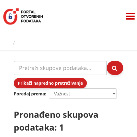
Preskoči
na
sadržaj
Skupovi podаtаkа
Prikaži napredno pretraživanje
Poredaj prema
Pronađeno skupova
podataka: 1