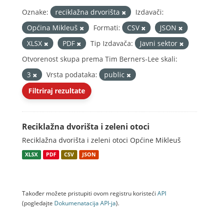
Oznake:
reciklažna drvorišta
Izdavači:
Općina Mikleuš
Formati:
CSV
JSON
XLSX
PDF
Tip Izdavača:
Javni sektor
Otvorenost skupa prema Tim Berners-Lee skali:
3
Vrsta podataka:
public
Filtriraj rezultate
Reciklažna dvorišta i zeleni otoci
Reciklažna dvorišta i zeleni otoci Općine Mikleuš
XLSX
PDF
CSV
JSON
Također možete pristupiti ovom registru koristeći
API
(pogledajte
Dokumenаtаcijа API-jа
).