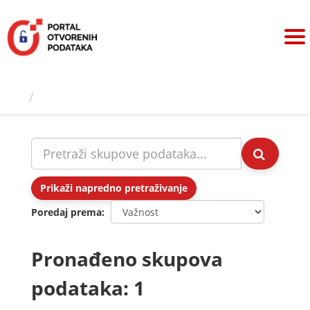
Preskoči
na
sadržaj
Skupovi podаtаkа
Prikaži napredno pretraživanje
Poredaj prema
Pronađeno skupova
podataka: 1