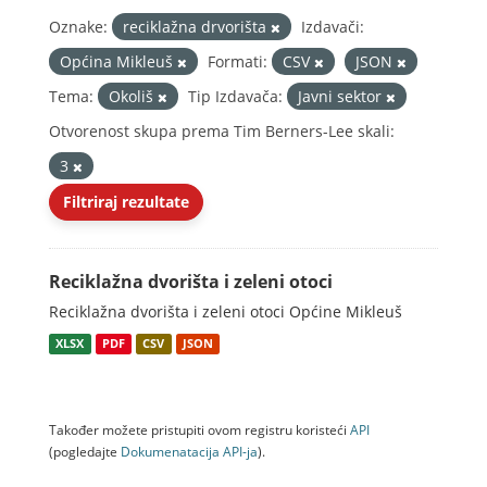
Oznake:
reciklažna drvorišta
Izdavači:
Općina Mikleuš
Formati:
CSV
JSON
Tema:
Okoliš
Tip Izdavača:
Javni sektor
Otvorenost skupa prema Tim Berners-Lee skali:
3
Filtriraj rezultate
Reciklažna dvorišta i zeleni otoci
Reciklažna dvorišta i zeleni otoci Općine Mikleuš
XLSX
PDF
CSV
JSON
Također možete pristupiti ovom registru koristeći
API
(pogledajte
Dokumenаtаcijа API-jа
).