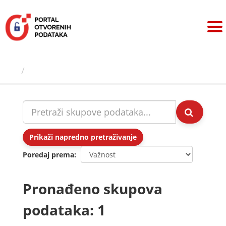
Preskoči
na
sadržaj
Skupovi podаtаkа
Prikaži napredno pretraživanje
Poredaj prema
Pronađeno skupova
podataka: 1