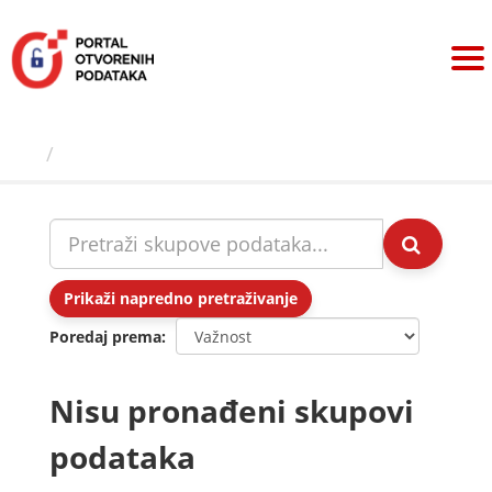
Preskoči
na
sadržaj
Skupovi podаtаkа
Prikaži napredno pretraživanje
Poredaj prema
Nisu pronađeni skupovi
podataka