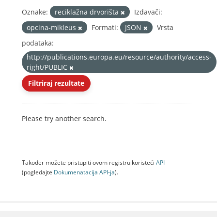
Oznake:
reciklažna drvorišta
Izdavači:
opcina-mikleus
Formati:
JSON
Vrsta
podataka:
http://publications.europa.eu/resource/authority/access-
right/PUBLIC
Filtriraj rezultate
Please try another search.
Također možete pristupiti ovom registru koristeći
API
(pogledajte
Dokumenаtаcijа API-jа
).