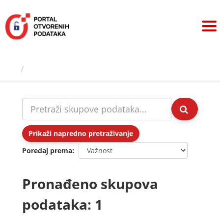
Preskoči
na
sadržaj
Skupovi podаtаkа
Prikaži napredno pretraživanje
Poredaj prema
Pronađeno skupova
podataka: 1