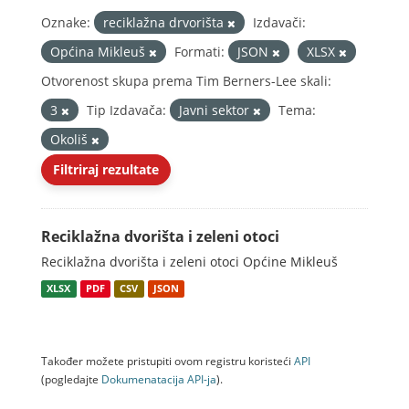
Oznake:
reciklažna drvorišta
Izdavači:
Općina Mikleuš
Formati:
JSON
XLSX
Otvorenost skupa prema Tim Berners-Lee skali:
3
Tip Izdavača:
Javni sektor
Tema:
Okoliš
Filtriraj rezultate
Reciklažna dvorišta i zeleni otoci
Reciklažna dvorišta i zeleni otoci Općine Mikleuš
XLSX
PDF
CSV
JSON
Također možete pristupiti ovom registru koristeći
API
(pogledajte
Dokumenаtаcijа API-jа
).