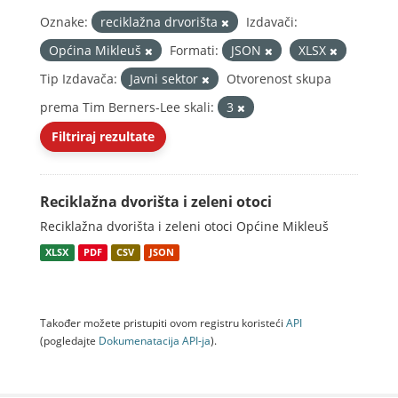
Oznake:
reciklažna drvorišta
Izdavači:
Općina Mikleuš
Formati:
JSON
XLSX
Tip Izdavača:
Javni sektor
Otvorenost skupa
prema Tim Berners-Lee skali:
3
Filtriraj rezultate
Reciklažna dvorišta i zeleni otoci
Reciklažna dvorišta i zeleni otoci Općine Mikleuš
XLSX
PDF
CSV
JSON
Također možete pristupiti ovom registru koristeći
API
(pogledajte
Dokumenаtаcijа API-jа
).