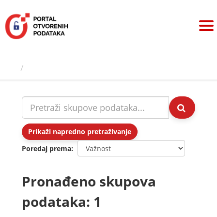
Preskoči
na
sadržaj
Skupovi podаtаkа
Prikaži napredno pretraživanje
Poredaj prema
Pronađeno skupova
podataka: 1