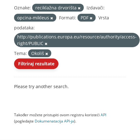
Oznake:
reciklažna drvorišta
Izdavači:
opcina-mikleus
Formati:
PDF
Vrsta
podataka:
http://publications.europa.eu/resource/authority/access-
right/PUBLIC
Tema:
Okoliš
Filtriraj rezultate
Please try another search.
Također možete pristupiti ovom registru koristeći
API
(pogledajte
Dokumenаtаcijа API-jа
).