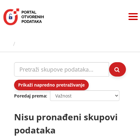
Preskoči
na
sadržaj
Skupovi podаtаkа
Prikaži napredno pretraživanje
Poredaj prema
Nisu pronađeni skupovi
podataka