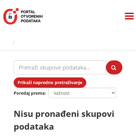
Preskoči
na
sadržaj
Skupovi podаtаkа
Prikaži napredno pretraživanje
Poredaj prema
Nisu pronađeni skupovi
podataka