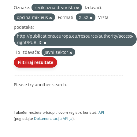
Oznake:
reciklažna drvorišta
Izdavači:
opcina-mikleus
Formati:
XLSX
Vrsta
podataka:
http://publications.europa.eu/resource/authority/access-
right/PUBLIC
Tip Izdavača:
Javni sektor
Filtriraj rezultate
Please try another search.
Također možete pristupiti ovom registru koristeći
API
(pogledajte
Dokumenаtаcijа API-jа
).