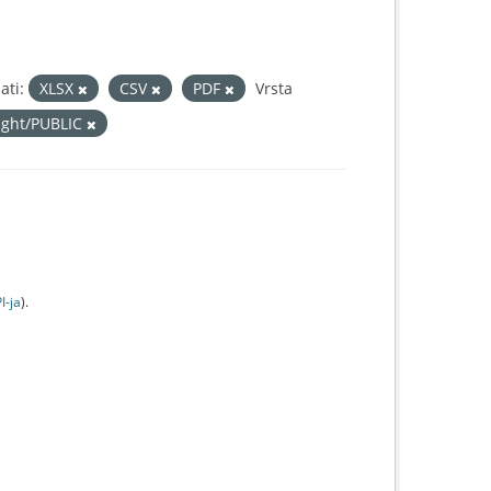
ati:
XLSX
CSV
PDF
Vrsta
right/PUBLIC
I-jа
).