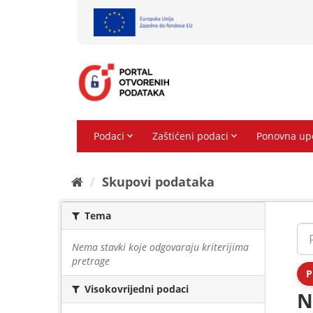
Preskoči
na
sadržaj
Skupovi podаtаkа
Tema
Nema stavki koje odgovaraju kriterijima
pretrage
P
Visokovrijedni podaci
N