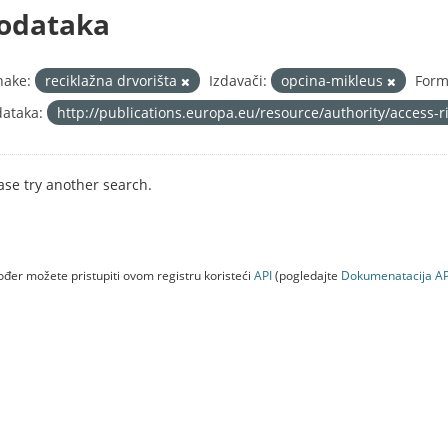
odataka
nake:
reciklažna drvorišta
Izdavači:
opcina-mikleus
Form
ataka:
http://publications.europa.eu/resource/authority/access-
ase try another search.
đer možete pristupiti ovom registru koristeći
API
(pogledajte
Dokumenаtаcijа AP