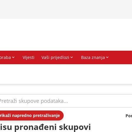
rikaži napredno pretraživanje
Po
isu pronađeni skupovi