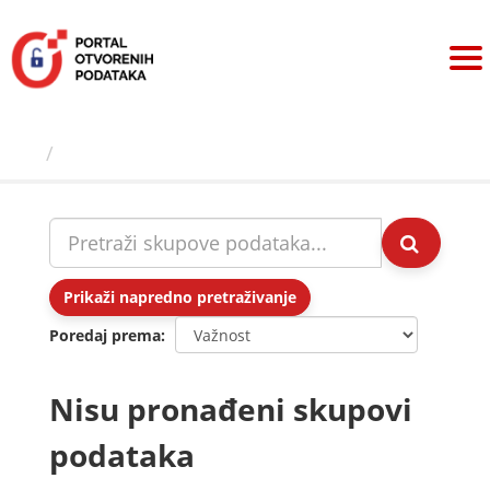
Preskoči
na
sadržaj
Skupovi podаtаkа
Prikaži napredno pretraživanje
Poredaj prema
Nisu pronađeni skupovi
podataka