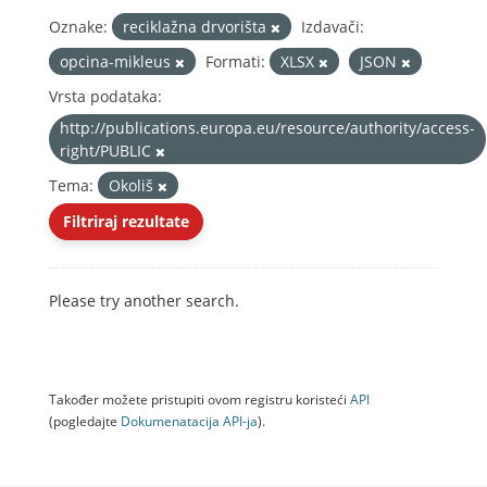
Oznake:
reciklažna drvorišta
Izdavači:
opcina-mikleus
Formati:
XLSX
JSON
Vrsta podataka:
http://publications.europa.eu/resource/authority/access-
right/PUBLIC
Tema:
Okoliš
Filtriraj rezultate
Please try another search.
Također možete pristupiti ovom registru koristeći
API
(pogledajte
Dokumenаtаcijа API-jа
).