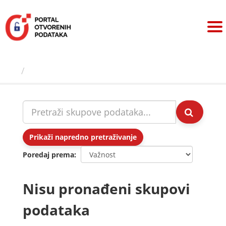
Preskoči
na
sadržaj
Skupovi podаtаkа
Prikaži napredno pretraživanje
Poredaj prema
Nisu pronađeni skupovi
podataka