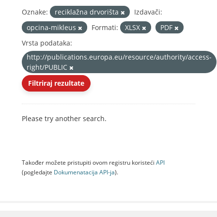
Oznake:
reciklažna drvorišta
Izdavači:
opcina-mikleus
Formati:
XLSX
PDF
Vrsta podataka:
http://publications.europa.eu/resource/authority/access-
right/PUBLIC
Filtriraj rezultate
Please try another search.
Također možete pristupiti ovom registru koristeći
API
(pogledajte
Dokumenаtаcijа API-jа
).