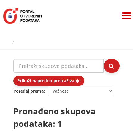
Preskoči
na
sadržaj
Skupovi podаtаkа
Prikaži napredno pretraživanje
Poredaj prema
Pronađeno skupova
podataka: 1