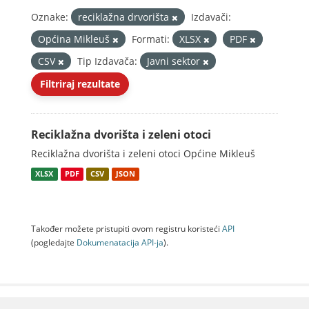
Oznake:
reciklažna drvorišta
Izdavači:
Općina Mikleuš
Formati:
XLSX
PDF
CSV
Tip Izdavača:
Javni sektor
Filtriraj rezultate
Reciklažna dvorišta i zeleni otoci
Reciklažna dvorišta i zeleni otoci Općine Mikleuš
XLSX
PDF
CSV
JSON
Također možete pristupiti ovom registru koristeći
API
(pogledajte
Dokumenаtаcijа API-jа
).