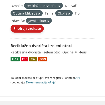
Oznake:
reciklažna drvorišta
Izdavači:
Općina Mikleuš
Tema:
Okoliš
Tip
Izdavača:
Javni sektor
Filtriraj rezultate
Reciklažna dvorišta i zeleni otoci
Reciklažna dvorišta i zeleni otoci Općine Mikleuš
XLSX
PDF
CSV
JSON
Također možete pristupiti ovom registru koristeći
API
(pogledajte
Dokumenаtаcijа API-jа
).