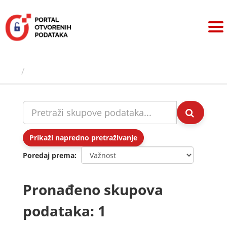
Preskoči
na
sadržaj
Skupovi podаtаkа
Prikaži napredno pretraživanje
Poredaj prema
Pronađeno skupova
podataka: 1