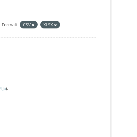
Formati:
CSV
XLSX
I-jа
).