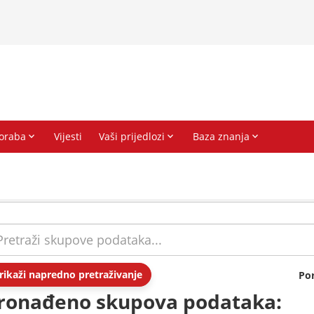
rikaži napredno pretraživanje
Po
ronađeno skupova podataka: