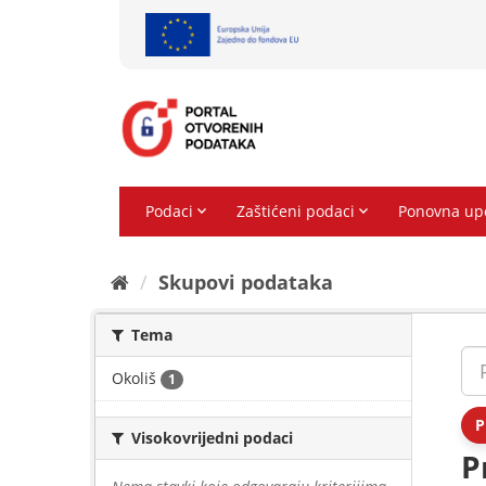
Preskoči
na
sadržaj
Skupovi podаtаkа
Tema
Okoliš
1
P
Visokovrijedni podaci
P