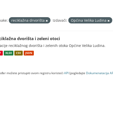
nake:
reciklažna drvorišta
Izdavači:
Općina Velika Ludina
ciklažna dvorišta i zeleni otoci
acije reciklažnog dvorišta i zelenih otoka Općine Velika Ludina.
F
XLSX
CSV
JSON
đer možete pristupiti ovom registru koristeći
API
(pogledajte
Dokumenаtаcijа AP