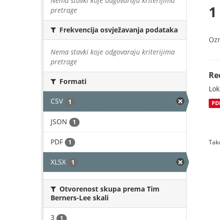
Nema stavki koje odgovaraju kriterijima
1
pretrage
Frekvencija osvježavanja podataka
Oz
Nema stavki koje odgovaraju kriterijima
pretrage
Re
Formati
Lok
CSV
1
PD
JSON
1
PDF
1
Tako
XLSX
1
Otvorenost skupa prema Tim
Berners-Lee skali
3
1