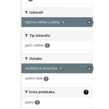
Izdavači
Općina Velika Ludina
1
Tip izdavača
Javni sektor
1
Oznake
reciklažna drvorišta
1
zeleni otok
1
Vrsta podataka
?
Javno
1