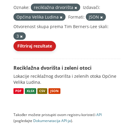
Oznake:
reciklažna drvorišta
Izdavači:
Općina Velika Ludina
Formati:
JSON
Otvorenost skupa prema Tim Berners-Lee skali:
3
Filtriraj rezultate
Reciklažna dvorišta i zeleni otoci
Lokacije reciklažnog dvorišta i zelenih otoka Općine
Velika Ludina.
PDF
XLSX
CSV
JSON
Također možete pristupiti ovom registru koristeći
API
(pogledajte
Dokumenаtаcijа API-jа
).