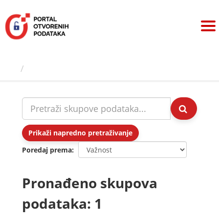
Preskoči
na
sadržaj
Skupovi podаtаkа
Prikaži napredno pretraživanje
Poredaj prema
Pronađeno skupova
podataka: 1