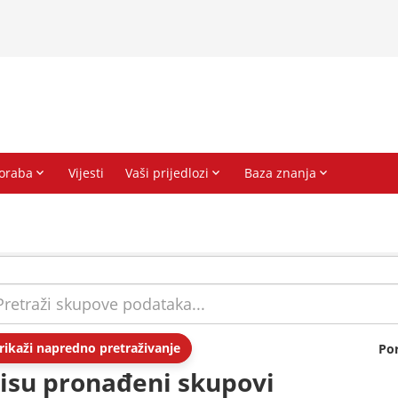
rikaži napredno pretraživanje
Po
isu pronađeni skupovi