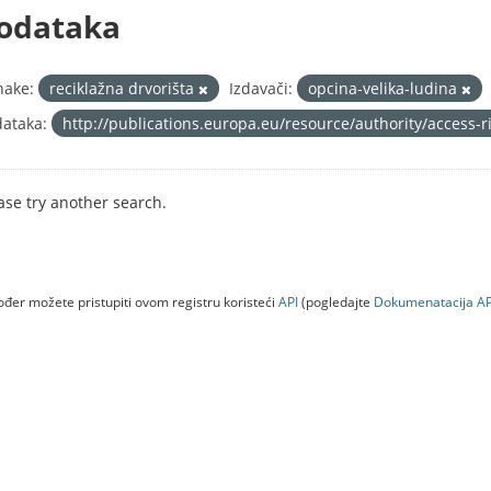
odataka
nake:
reciklažna drvorišta
Izdavači:
opcina-velika-ludina
ataka:
http://publications.europa.eu/resource/authority/access-
ase try another search.
đer možete pristupiti ovom registru koristeći
API
(pogledajte
Dokumenаtаcijа AP