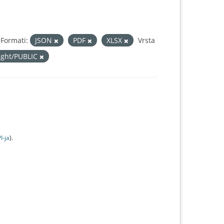
Formati:
JSON
PDF
XLSX
Vrsta
right/PUBLIC
I-jа
).