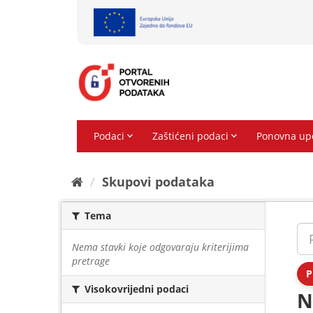
Preskoči
na
sadržaj
Skupovi podаtаkа
Tema
Nema stavki koje odgovaraju kriterijima
pretrage
P
Visokovrijedni podaci
N