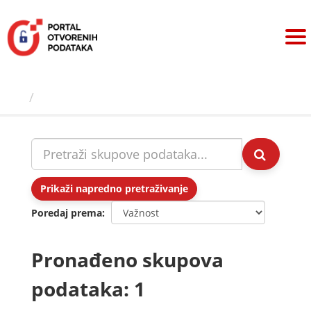
Preskoči
na
sadržaj
Skupovi podаtаkа
Prikaži napredno pretraživanje
Poredaj prema
Pronađeno skupova
podataka: 1