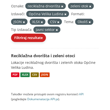
Oznake:
reciklažna drvorišta
zeleni otok
Izdavači:
Općina Velika Ludina
Formati:
JSON
XLSX
CSV
Tema:
Okoliš
Tip Izdavača:
Javni sektor
Filtriraj rezultate
Reciklažna dvorišta i zeleni otoci
Lokacije reciklažnog dvorišta i zelenih otoka Općine
Velika Ludina.
PDF
XLSX
CSV
JSON
Također možete pristupiti ovom registru koristeći
API
(pogledajte
Dokumenаtаcijа API-jа
).