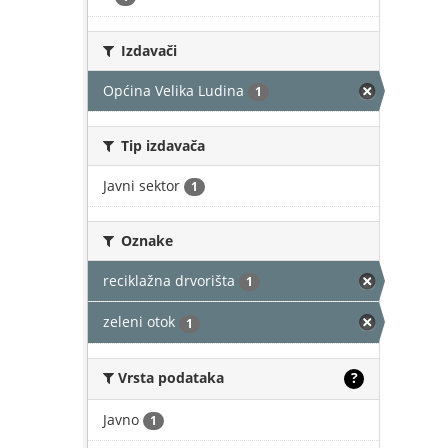
Izdavači
Općina Velika Ludina
1
Tip izdavača
Javni sektor
1
Oznake
reciklažna drvorišta
1
zeleni otok
1
Vrsta podataka
?
Javno
1