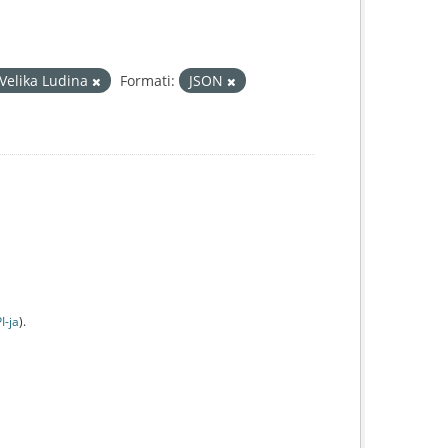
Velika Ludina
Formati:
JSON
I-jа
).