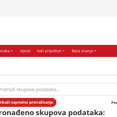
rikaži napredno pretraživanje
Po
ronađeno skupova podataka: