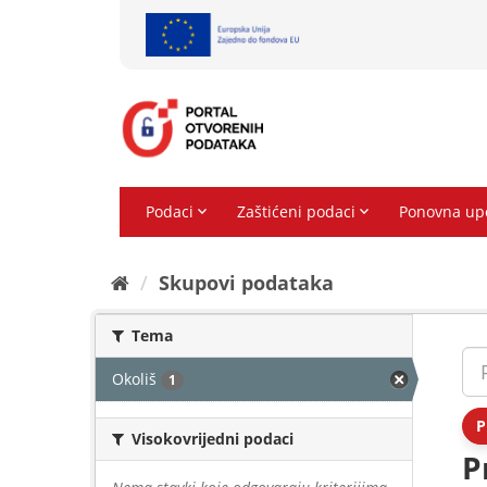
Preskoči
na
sadržaj
Skupovi podаtаkа
Tema
Okoliš
1
P
Visokovrijedni podaci
P