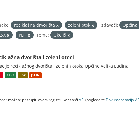
nake:
reciklažna drvorišta
zeleni otok
Izdavači:
Općina 
LSX
PDF
Tema:
Okoliš
ciklažna dvorišta i zeleni otoci
acije reciklažnog dvorišta i zelenih otoka Općine Velika Ludina.
F
XLSX
CSV
JSON
đer možete pristupiti ovom registru koristeći
API
(pogledajte
Dokumenаtаcijа AP