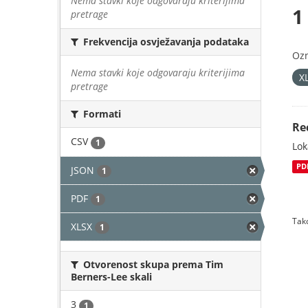
Nema stavki koje odgovaraju kriterijima
1
pretrage
Frekvencija osvježavanja podataka
Oz
Nema stavki koje odgovaraju kriterijima
X
pretrage
Formati
Re
CSV
1
Lok
PD
JSON
1
PDF
1
Tako
XLSX
1
Otvorenost skupa prema Tim
Berners-Lee skali
3
1