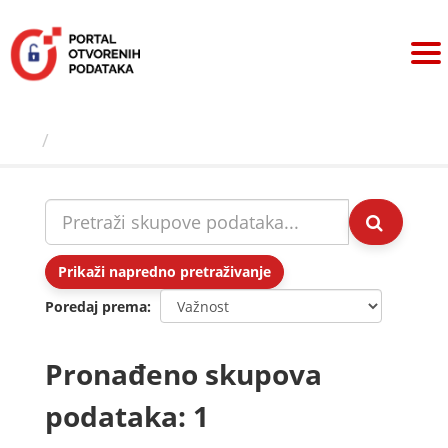
Preskoči
na
sadržaj
Skupovi podаtаkа
Prikaži napredno pretraživanje
Poredaj prema
Pronađeno skupova
podataka: 1