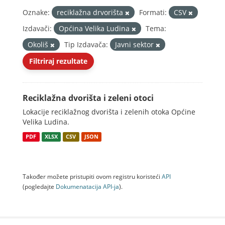
Oznake:
reciklažna drvorišta
Formati:
CSV
Izdavači:
Općina Velika Ludina
Tema:
Okoliš
Tip Izdavača:
Javni sektor
Filtriraj rezultate
Reciklažna dvorišta i zeleni otoci
Lokacije reciklažnog dvorišta i zelenih otoka Općine
Velika Ludina.
PDF
XLSX
CSV
JSON
Također možete pristupiti ovom registru koristeći
API
(pogledajte
Dokumenаtаcijа API-jа
).