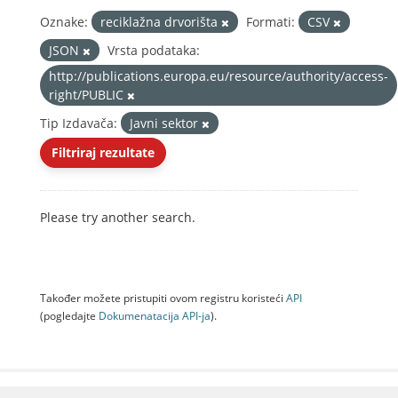
Oznake:
reciklažna drvorišta
Formati:
CSV
JSON
Vrsta podataka:
http://publications.europa.eu/resource/authority/access-
right/PUBLIC
Tip Izdavača:
Javni sektor
Filtriraj rezultate
Please try another search.
Također možete pristupiti ovom registru koristeći
API
(pogledajte
Dokumenаtаcijа API-jа
).