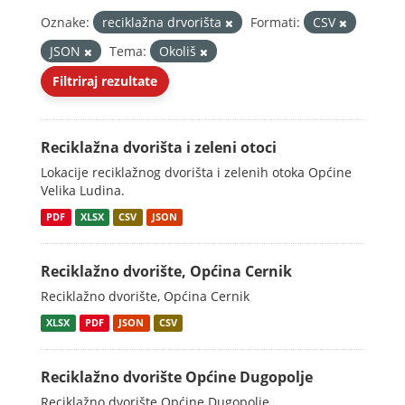
Oznake:
reciklažna drvorišta
Formati:
CSV
JSON
Tema:
Okoliš
Filtriraj rezultate
Reciklažna dvorišta i zeleni otoci
Lokacije reciklažnog dvorišta i zelenih otoka Općine
Velika Ludina.
PDF
XLSX
CSV
JSON
Reciklažno dvorište, Općina Cernik
Reciklažno dvorište, Općina Cernik
XLSX
PDF
JSON
CSV
Reciklažno dvorište Općine Dugopolje
Reciklažno dvorište Općine Dugopolje