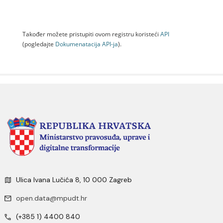
Također možete pristupiti ovom registru koristeći
API
(pogledajte
Dokumenаtаcijа API-jа
).