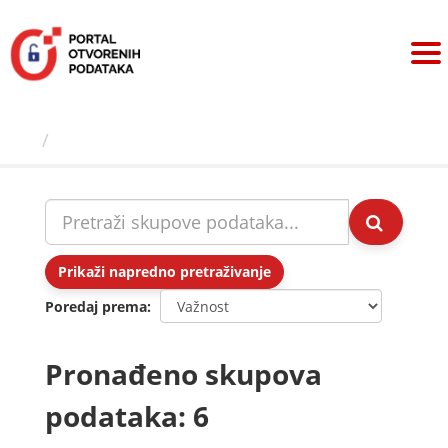
Preskoči
na
sadržaj
Skupovi podаtаkа
Prikaži napredno pretraživanje
Poredaj prema
Pronađeno skupova
podataka: 6