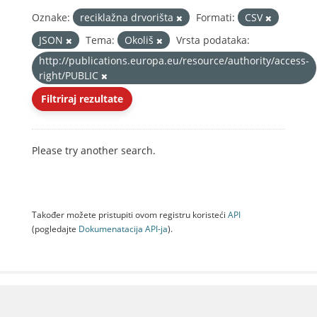
Oznake:
reciklažna drvorišta
Formati:
CSV
JSON
Tema:
Okoliš
Vrsta podataka:
http://publications.europa.eu/resource/authority/access-
right/PUBLIC
Filtriraj rezultate
Please try another search.
Također možete pristupiti ovom registru koristeći
API
(pogledajte
Dokumenаtаcijа API-jа
).