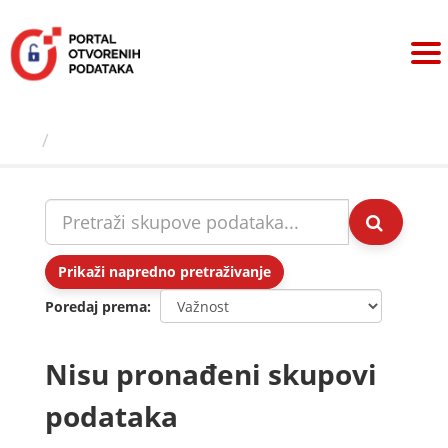
Preskoči
na
sadržaj
Skupovi podаtаkа
Prikaži napredno pretraživanje
Poredaj prema
Nisu pronađeni skupovi
podataka