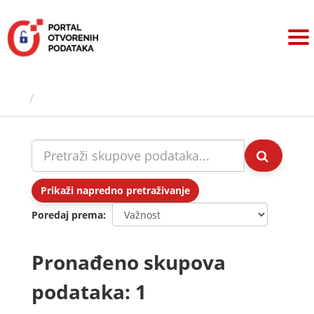
Preskoči
na
sadržaj
Skupovi podаtаkа
Prikaži napredno pretraživanje
Poredaj prema
Pronađeno skupova
podataka: 1