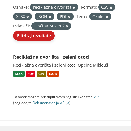
Oznake:
reciklažna drvorišta
Formati:
CSV
XLSX
JSON
PDF
Tema:
Okoliš
Izdavači:
Općina Mikleuš
Filtriraj rezultate
Reciklažna dvorišta i zeleni otoci
Reciklažna dvorišta i zeleni otoci Općine Mikleuš
XLSX
PDF
CSV
JSON
Također možete pristupiti ovom registru koristeći
API
(pogledajte
Dokumenаtаcijа API-jа
).