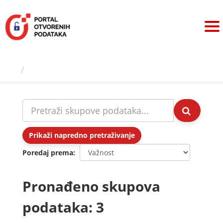
Preskoči
na
sadržaj
Skupovi podаtаkа
Prikaži napredno pretraživanje
Poredaj prema
Pronađeno skupova
podataka: 3