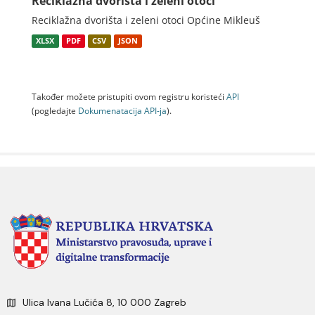
Reciklažna dvorišta i zeleni otoci
Reciklažna dvorišta i zeleni otoci Općine Mikleuš
XLSX
PDF
CSV
JSON
Također možete pristupiti ovom registru koristeći
API
(pogledajte
Dokumenаtаcijа API-jа
).