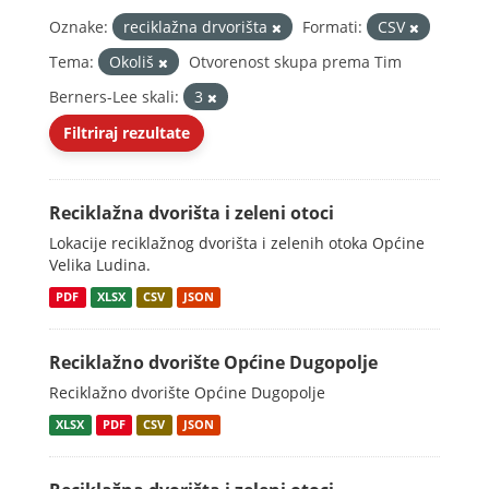
Oznake:
reciklažna drvorišta
Formati:
CSV
Tema:
Okoliš
Otvorenost skupa prema Tim
Berners-Lee skali:
3
Filtriraj rezultate
Reciklažna dvorišta i zeleni otoci
Lokacije reciklažnog dvorišta i zelenih otoka Općine
Velika Ludina.
PDF
XLSX
CSV
JSON
Reciklažno dvorište Općine Dugopolje
Reciklažno dvorište Općine Dugopolje
XLSX
PDF
CSV
JSON