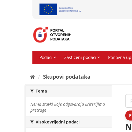
Preskoči
na
sadržaj
Skupovi podаtаkа
Tema
Nema stavki koje odgovaraju kriterijima
pretrage
P
Visokovrijedni podaci
N