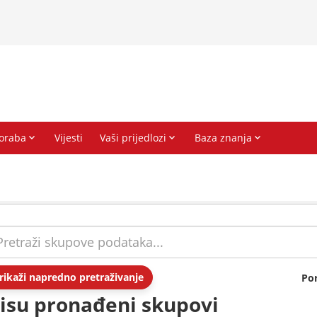
rikaži napredno pretraživanje
Po
isu pronađeni skupovi