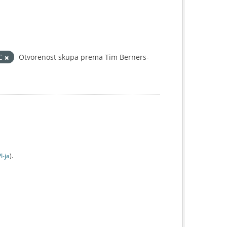
IC
Otvorenost skupa prema Tim Berners-
I-jа
).