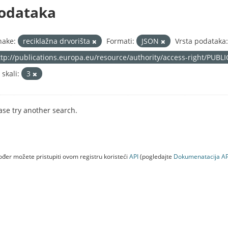
odataka
nake:
reciklažna drvorišta
Formati:
JSON
Vrsta podataka:
ttp://publications.europa.eu/resource/authority/access-right/PUBL
 skali:
3
ase try another search.
đer možete pristupiti ovom registru koristeći
API
(pogledajte
Dokumenаtаcijа AP