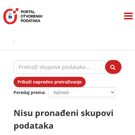
Preskoči
na
sadržaj
Skupovi podаtаkа
Prikaži napredno pretraživanje
Poredaj prema
Nisu pronađeni skupovi
podataka