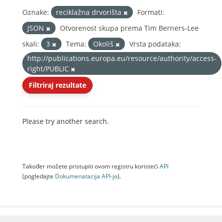
Oznake:
reciklažna drvorišta
Formati:
JSON
Otvorenost skupa prema Tim Berners-Lee
skali:
3
Tema:
Okoliš
Vrsta podataka:
http://publications.europa.eu/resource/authority/access-
right/PUBLIC
Filtriraj rezultate
Please try another search.
Također možete pristupiti ovom registru koristeći
API
(pogledajte
Dokumenаtаcijа API-jа
).