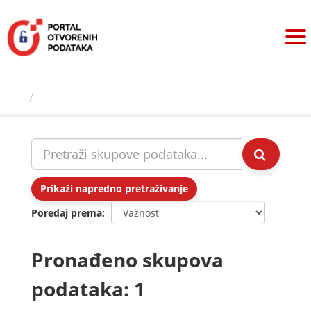
Preskoči
na
sadržaj
Skupovi podаtаkа
Prikaži napredno pretraživanje
Poredaj prema
Pronađeno skupova
podataka: 1