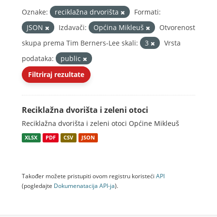
Oznake:
reciklažna drvorišta
Formati:
JSON
Izdavači:
Općina Mikleuš
Otvorenost
skupa prema Tim Berners-Lee skali:
3
Vrsta
podataka:
public
Filtriraj rezultate
Reciklažna dvorišta i zeleni otoci
Reciklažna dvorišta i zeleni otoci Općine Mikleuš
XLSX
PDF
CSV
JSON
Također možete pristupiti ovom registru koristeći
API
(pogledajte
Dokumenаtаcijа API-jа
).