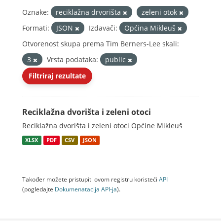
Oznake:
reciklažna drvorišta
zeleni otok
Formati:
JSON
Izdavači:
Općina Mikleuš
Otvorenost skupa prema Tim Berners-Lee skali:
3
Vrsta podataka:
public
Filtriraj rezultate
Reciklažna dvorišta i zeleni otoci
Reciklažna dvorišta i zeleni otoci Općine Mikleuš
XLSX
PDF
CSV
JSON
Također možete pristupiti ovom registru koristeći
API
(pogledajte
Dokumenаtаcijа API-jа
).