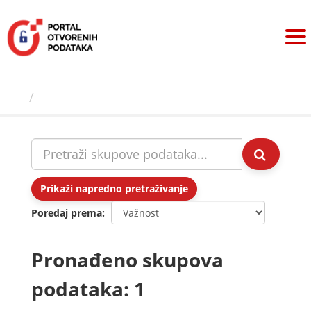
Preskoči
na
sadržaj
Skupovi podаtаkа
Prikaži napredno pretraživanje
Poredaj prema
Pronađeno skupova
podataka: 1