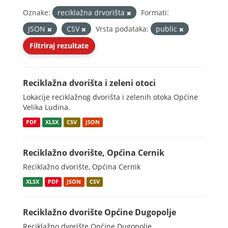
Oznake:
reciklažna drvorišta
Formati:
JSON
CSV
Vrsta podataka:
public
Filtriraj rezultate
Reciklažna dvorišta i zeleni otoci
Lokacije reciklažnog dvorišta i zelenih otoka Općine
Velika Ludina.
PDF
XLSX
CSV
JSON
Reciklažno dvorište, Općina Cernik
Reciklažno dvorište, Općina Cernik
XLSX
PDF
JSON
CSV
Reciklažno dvorište Općine Dugopolje
Reciklažno dvorište Općine Dugopolje