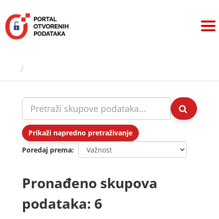
Preskoči
na
sadržaj
Skupovi podаtаkа
Prikaži napredno pretraživanje
Poredaj prema
Pronađeno skupova
podataka: 6