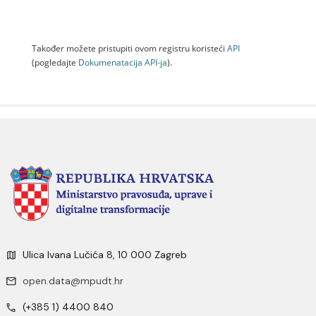
Također možete pristupiti ovom registru koristeći
API
(pogledajte
Dokumenаtаcijа API-jа
).