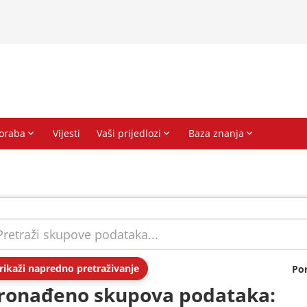
rikaži napredno pretraživanje
Po
ronađeno skupova podataka: