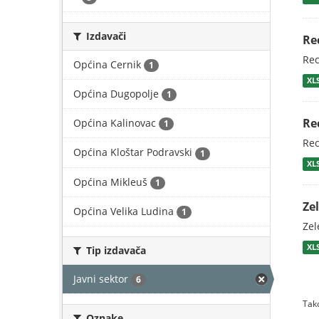
Izdavači
Re
Rec
Općina Cernik
1
XL
Općina Dugopolje
1
Re
Općina Kalinovac
1
Rec
Općina Kloštar Podravski
1
XL
Općina Mikleuš
1
Ze
Općina Velika Ludina
1
Zel
XL
Tip izdavača
Javni sektor
6
Tako
Oznake