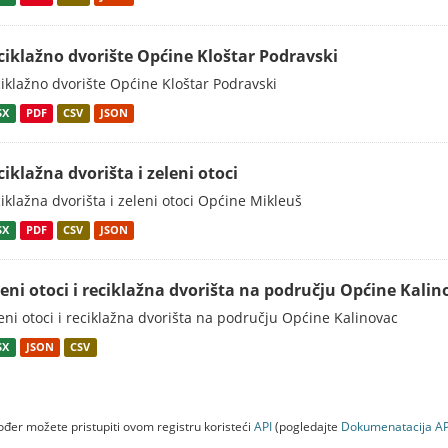
ciklažno dvorište Općine Kloštar Podravski
iklažno dvorište Općine Kloštar Podravski
SX
PDF
CSV
JSON
ciklažna dvorišta i zeleni otoci
iklažna dvorišta i zeleni otoci Općine Mikleuš
SX
PDF
CSV
JSON
leni otoci i reciklažna dvorišta na području Općine Kalin
eni otoci i reciklažna dvorišta na području Općine Kalinovac
SX
JSON
CSV
đer možete pristupiti ovom registru koristeći
API
(pogledajte
Dokumenаtаcijа AP