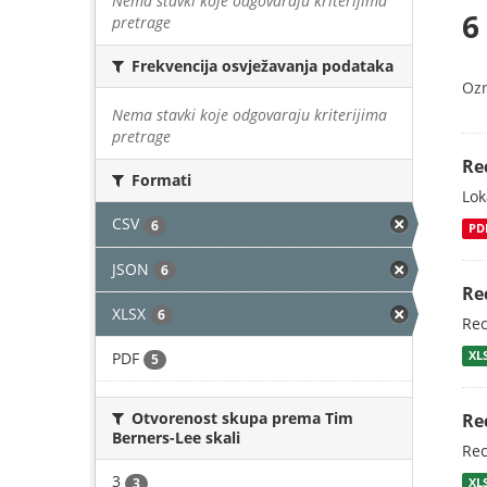
Nema stavki koje odgovaraju kriterijima
6
pretrage
Frekvencija osvježavanja podataka
Oz
Nema stavki koje odgovaraju kriterijima
pretrage
Re
Formati
Lok
CSV
6
PD
JSON
6
Re
XLSX
6
Rec
PDF
XL
5
Otvorenost skupa prema Tim
Re
Berners-Lee skali
Rec
3
3
XL