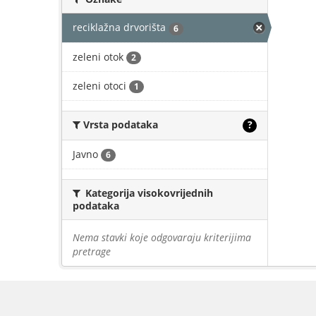
reciklažna drvorišta
6
zeleni otok
2
zeleni otoci
1
Vrsta podataka
?
Javno
6
Kategorija visokovrijednih
podataka
Nema stavki koje odgovaraju kriterijima
pretrage