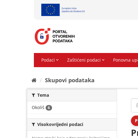
Preskoči
na
sadržaj
Skupovi podаtаkа
Tema
Okoliš
6
P
Visokovrijedni podaci
P