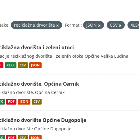
nake:
reciklažna drvorišta
Formati:
JSON
CSV
XLS
ciklažna dvorišta i zeleni otoci
acije reciklažnog dvorišta i zelenih otoka Općine Velika Ludina.
F
XLSX
CSV
JSON
ciklažno dvorište, Općina Cernik
iklažno dvorište, Općina Cernik
SX
PDF
JSON
CSV
ciklažno dvorište Općine Dugopolje
iklažno dvorište Općine Dugopolje
SX
PDF
CSV
JSON