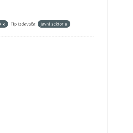
X
Tip Izdavača:
Javni sektor