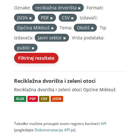
Oznake:
reciklažna drvorišta
Formati:
JSON
PDF
CSV
Izdavači:
Općina Mikleuš
Tema:
Okoliš
Tip
Izdavača:
Javni sektor
Vrsta podataka:
public
Filtriraj rezultate
Reciklažna dvorišta i zeleni otoci
Reciklažna dvorišta i zeleni otoci Općine Mikleuš
XLSX
PDF
CSV
JSON
Također možete pristupiti ovom registru koristeći
API
(pogledajte
Dokumenаtаcijа API-jа
).