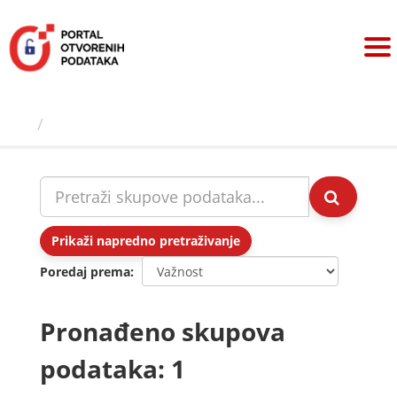
Preskoči
na
sadržaj
Skupovi podаtаkа
Prikaži napredno pretraživanje
Poredaj prema
Pronađeno skupova
podataka: 1