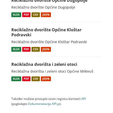
Reciklažno dvorište Općine Dugopolje
Reciklažno dvorište Općine Dugopolje
XLSX
PDF
CSV
JSON
Reciklažno dvorište Općine Kloštar
Podravski
Reciklažno dvorište Općine Kloštar Podravski
XLSX
PDF
CSV
JSON
Reciklažna dvorišta i zeleni otoci
Reciklažna dvorišta i zeleni otoci Općine Mikleuš
XLSX
PDF
CSV
JSON
Također možete pristupiti ovom registru koristeći
API
(pogledajte
Dokumenаtаcijа API-jа
).