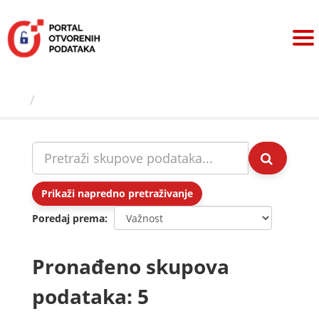
Preskoči
na
sadržaj
Skupovi podаtаkа
Prikaži napredno pretraživanje
Poredaj prema
Pronađeno skupova
podataka: 5