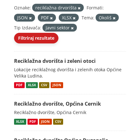
Oznake:
reciklažna drvorišta
Formati:
JSON
PDF
XLSX
Tema:
Okoliš
Tip Izdavača:
Javni sektor
Filtriraj rezultate
Reciklažna dvorišta i zeleni otoci
Lokacije reciklažnog dvorišta i zelenih otoka Općine
Velika Ludina.
PDF
XLSX
CSV
JSON
Reciklažno dvorište, Općina Cernik
Reciklažno dvorište, Općina Cernik
XLSX
PDF
JSON
CSV