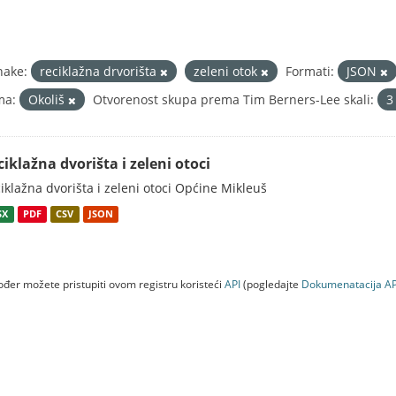
nake:
reciklažna drvorišta
zeleni otok
Formati:
JSON
ma:
Okoliš
Otvorenost skupa prema Tim Berners-Lee skali:
ciklažna dvorišta i zeleni otoci
iklažna dvorišta i zeleni otoci Općine Mikleuš
SX
PDF
CSV
JSON
đer možete pristupiti ovom registru koristeći
API
(pogledajte
Dokumenаtаcijа AP