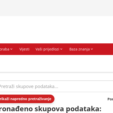
rikaži napredno pretraživanje
Po
ronađeno skupova podataka: