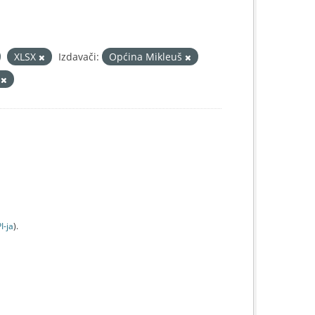
XLSX
Izdavači:
Općina Mikleuš
3
I-jа
).