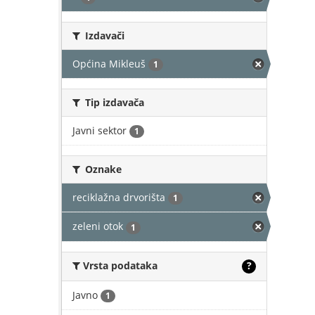
Izdavači
Općina Mikleuš
1
Tip izdavača
Javni sektor
1
Oznake
reciklažna drvorišta
1
zeleni otok
1
Vrsta podataka
?
Javno
1