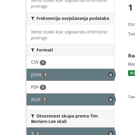
Nema stavki koje odgovaraju kriterijima
1
pretrage
Frekvencija osvježavanja podataka
Oz
Nema stavki koje odgovaraju kriterijima
Te
pretrage
Formati
Re
CSV
1
Rec
XL
JSON
1
PDF
1
Tako
XLSX
1
Otvorenost skupa prema Tim
Berners-Lee skali
3
1