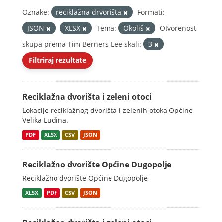
Oznake:
reciklažna drvorišta
Formati:
JSON
XLSX
Tema:
Okoliš
Otvorenost
skupa prema Tim Berners-Lee skali:
3
Filtriraj rezultate
Reciklažna dvorišta i zeleni otoci
Lokacije reciklažnog dvorišta i zelenih otoka Općine
Velika Ludina.
PDF
XLSX
CSV
JSON
Reciklažno dvorište Općine Dugopolje
Reciklažno dvorište Općine Dugopolje
XLSX
PDF
CSV
JSON