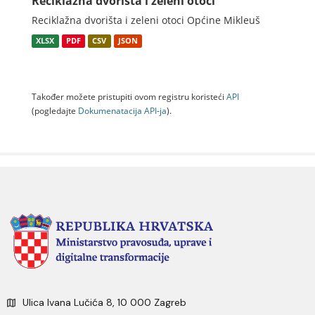
Reciklažna dvorišta i zeleni otoci
Reciklažna dvorišta i zeleni otoci Općine Mikleuš
XLSX
PDF
CSV
JSON
Također možete pristupiti ovom registru koristeći
API
(pogledajte
Dokumenаtаcijа API-jа
).