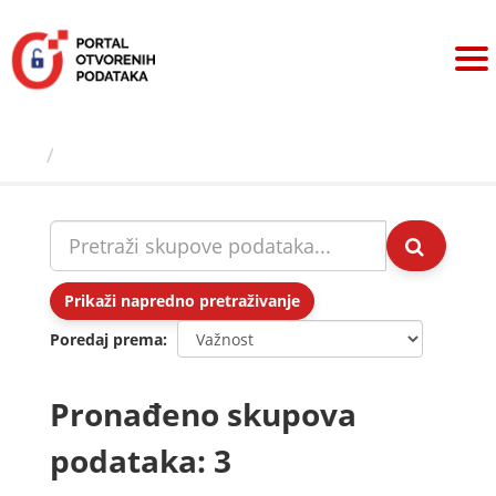
Preskoči
na
sadržaj
Skupovi podаtаkа
Prikaži napredno pretraživanje
Poredaj prema
Pronađeno skupova
podataka: 3