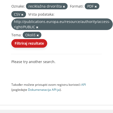
Oznake:
reciklažna drvorišta
Formati:
PDF
CSV
Vrsta podataka:
http://publications.europa.eu/resource/authority/access-
right/PUBLIC
Tema:
Okoliš
Filtriraj rezultate
Please try another search.
Također možete pristupiti ovom registru koristeći
API
(pogledajte
Dokumenаtаcijа API-jа
).