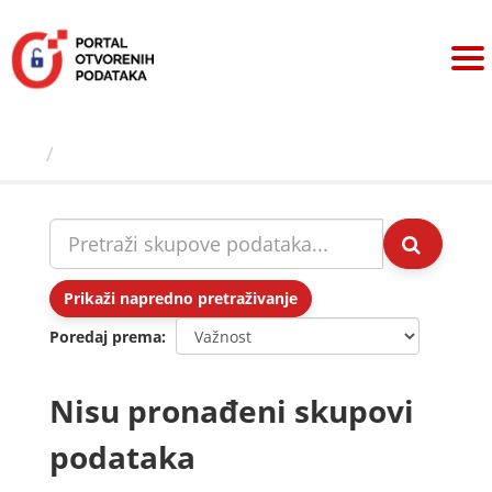
Preskoči
na
sadržaj
Skupovi podаtаkа
Prikaži napredno pretraživanje
Poredaj prema
Nisu pronađeni skupovi
podataka