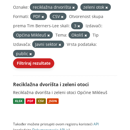
Oznake:
reciklažna drvorišta
zeleni otok
Formati:
PDF
CSV
Otvorenost skupa
prema Tim Berners-Lee skali:
3
Izdavači:
Općina Mikleuš
Tema:
Okoliš
Tip
Izdavača:
Javni sektor
Vrsta podataka:
public
Filtriraj rezultate
Reciklažna dvorišta i zeleni otoci
Reciklažna dvorišta i zeleni otoci Općine Mikleuš
XLSX
PDF
CSV
JSON
Također možete pristupiti ovom registru koristeći
API
(pogledajte
Dokumenаtаcijа API-jа
).