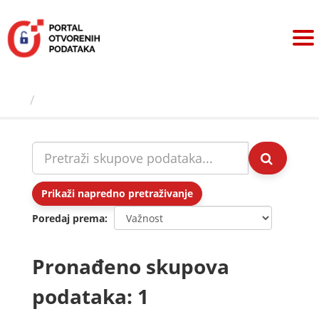
Preskoči
na
sadržaj
Skupovi podаtаkа
Prikaži napredno pretraživanje
Poredaj prema
Pronađeno skupova
podataka: 1