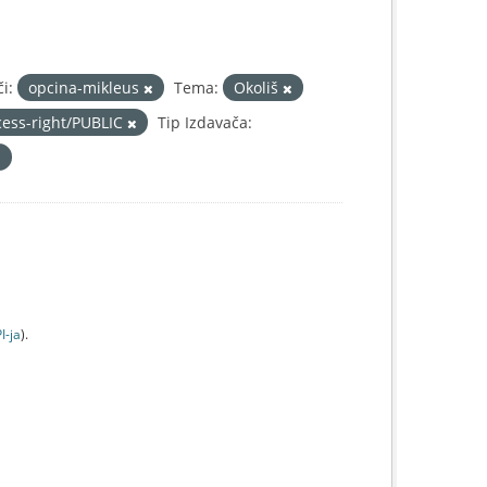
i:
opcina-mikleus
Tema:
Okoliš
cess-right/PUBLIC
Tip Izdavača:
I-jа
).