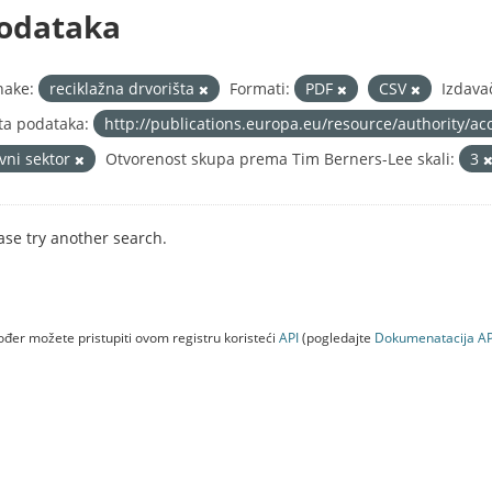
odataka
nake:
reciklažna drvorišta
Formati:
PDF
CSV
Izdavač
ta podataka:
http://publications.europa.eu/resource/authority/ac
avni sektor
Otvorenost skupa prema Tim Berners-Lee skali:
3
ase try another search.
đer možete pristupiti ovom registru koristeći
API
(pogledajte
Dokumenаtаcijа AP