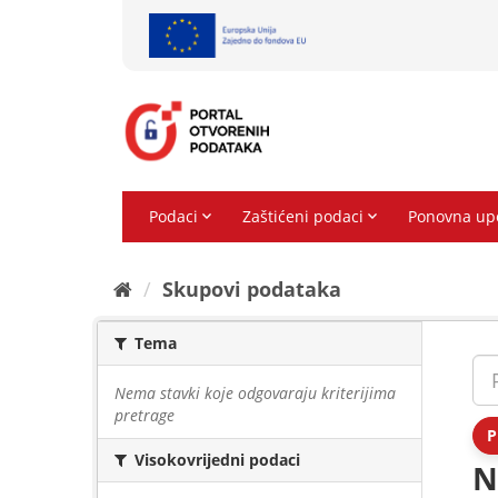
Preskoči
na
sadržaj
Skupovi podаtаkа
Tema
Nema stavki koje odgovaraju kriterijima
pretrage
P
Visokovrijedni podaci
N