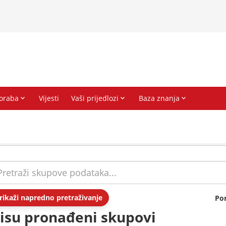
rikaži napredno pretraživanje
Po
isu pronađeni skupovi