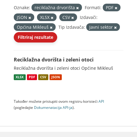
Oznake:
reciklažna drvorišta
Formati:
PDF
JSON
XLSX
CSV
Izdavači:
Općina Mikleuš
Tip Izdavača:
Javni sektor
Filtriraj rezultate
Reciklažna dvorišta i zeleni otoci
Reciklažna dvorišta i zeleni otoci Općine Mikleuš
XLSX
PDF
CSV
JSON
Također možete pristupiti ovom registru koristeći
API
(pogledajte
Dokumenаtаcijа API-jа
).