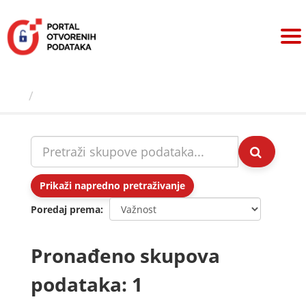
Preskoči
na
sadržaj
Skupovi podаtаkа
Prikaži napredno pretraživanje
Poredaj prema
Pronađeno skupova
podataka: 1