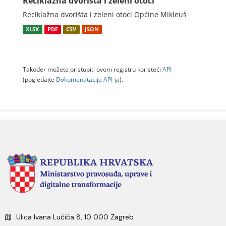
Reciklažna dvorišta i zeleni otoci
Reciklažna dvorišta i zeleni otoci Općine Mikleuš
XLSX
PDF
CSV
JSON
Također možete pristupiti ovom registru koristeći
API
(pogledajte
Dokumenаtаcijа API-jа
).