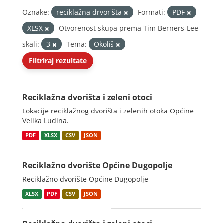
Oznake:
reciklažna drvorišta
Formati:
PDF
XLSX
Otvorenost skupa prema Tim Berners-Lee
skali:
3
Tema:
Okoliš
Filtriraj rezultate
Reciklažna dvorišta i zeleni otoci
Lokacije reciklažnog dvorišta i zelenih otoka Općine
Velika Ludina.
PDF
XLSX
CSV
JSON
Reciklažno dvorište Općine Dugopolje
Reciklažno dvorište Općine Dugopolje
XLSX
PDF
CSV
JSON