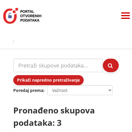
Preskoči
na
sadržaj
Skupovi podаtаkа
Prikaži napredno pretraživanje
Poredaj prema
Pronađeno skupova
podataka: 3