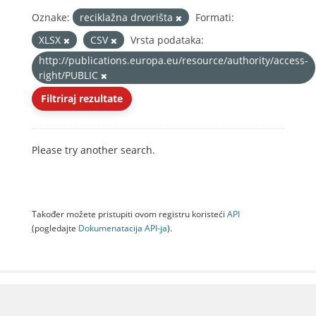
Oznake:
reciklažna drvorišta
Formati:
XLSX
CSV
Vrsta podataka:
http://publications.europa.eu/resource/authority/access-
right/PUBLIC
Filtriraj rezultate
Please try another search.
Također možete pristupiti ovom registru koristeći
API
(pogledajte
Dokumenаtаcijа API-jа
).