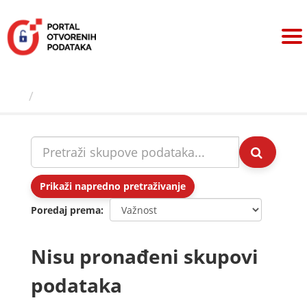
Preskoči
na
sadržaj
Skupovi podаtаkа
Prikaži napredno pretraživanje
Poredaj prema
Nisu pronađeni skupovi
podataka