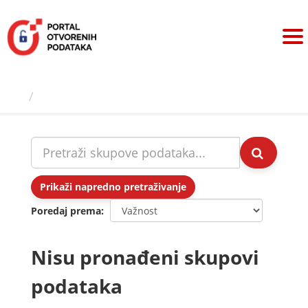
Preskoči
na
sadržaj
Skupovi podаtаkа
Prikaži napredno pretraživanje
Poredaj prema
Nisu pronađeni skupovi
podataka