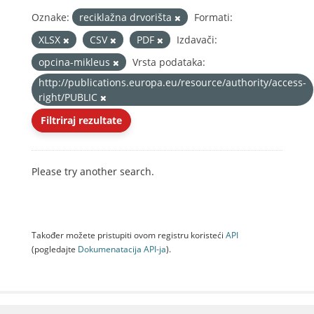
Oznake:
reciklažna drvorišta
Formati:
XLSX
CSV
PDF
Izdavači:
opcina-mikleus
Vrsta podataka:
http://publications.europa.eu/resource/authority/access-
right/PUBLIC
Filtriraj rezultate
Please try another search.
Također možete pristupiti ovom registru koristeći
API
(pogledajte
Dokumenаtаcijа API-jа
).